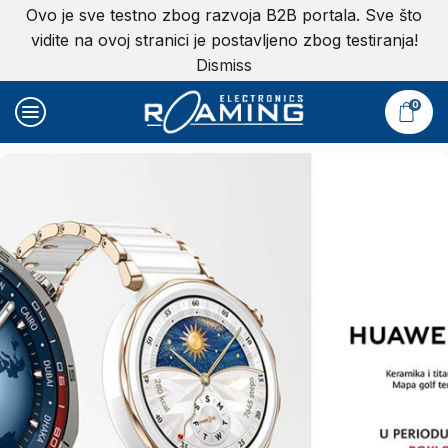
Ovo je sve testno zbog razvoja B2B portala. Sve što
vidite na ovoj stranici je postavljeno zbog testiranja!
Dismiss
0