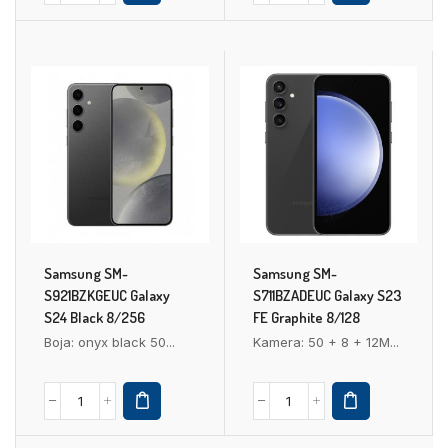
Samsung SM-
Samsung SM-
S921BZKGEUC Galaxy
S711BZADEUC Galaxy S23
S24 Black 8/256
FE Graphite 8/128
Boja: onyx black 50...
Kamera: 50 + 8 + 12M...