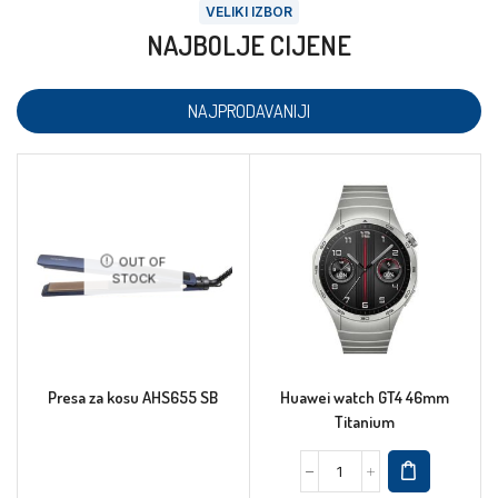
VELIKI IZBOR
NAJBOLJE CIJENE
NAJPRODAVANIJI
OUT OF
STOCK
Presa za kosu AHS655 SB
Huawei watch GT4 46mm
Titanium