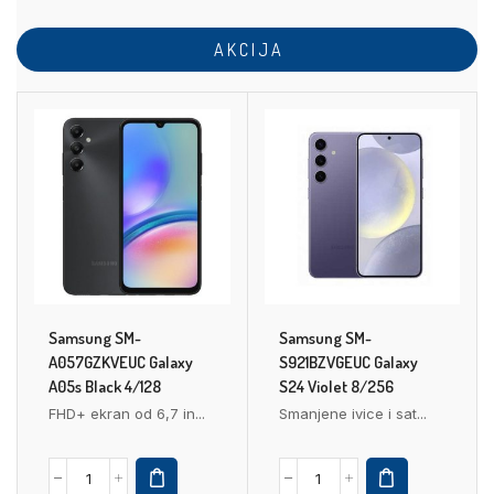
A K C I J A
Samsung SM-
Samsung SM-
A057GZKVEUC Galaxy
S921BZVGEUC Galaxy
A05s Black 4/128
S24 Violet 8/256
FHD+ ekran od 6,7 in...
Smanjene ivice i sat...